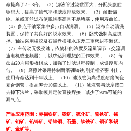
命提高了2－3倍。 （2）滤液管过滤数面大，分配头腹腔
容积大，提高了抽气率和滤液排放效果。 （3）耐磨锦
纶、单或复丝滤布使脱饼率高且不易堵塞，使用寿命长。
（4）多点干油泵集中多点自动润滑。 （5）滤布自动清洗
装置，保持了其良好的脱水效果。 （6）卧式强制高速搅
拌、轴端采用橡胶及石墨盘根和水压差三重密封不漏浆。
（7）主传动无级变速，依物料的浓度及流量调节（交流调
速电机或变频器），以求达到理想的工作效果 。 （8）每
盘由20片扇形板组成，加强了过滤过程控制，成饼厚度均
匀。 （9）磨擦片采用特制耐磨硼铸铁,刚柔相济密封佳，
使用寿命达到十年以上。 （10）滤液管为高强度耐磨陶瓷
复合钢管，提高寿命10倍以上。 （11）滤液管与滤扇接口
去掉下法兰，采取模具定位直接焊接，减少了90%可能的
漏气点。
产品应用范围：赤褐铁矿、磷矿、硫化矿、骆铁矿、锰
矿、钼矿、铅锌矿、铅锌铜、石墨、钛铁矿、铜矿和锡
矿、金矿等。